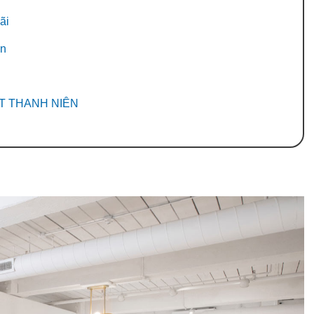
ãi
ên
ẤT THANH NIÊN