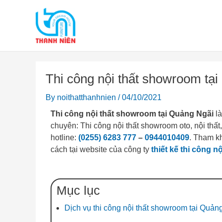
Skip
to
content
Thi công nội thất showroom tạ
By
noithatthanhnien
/
04/10/2021
Thi công nội thất showroom tại Quảng Ngãi
là
chuyên: Thi công nội thất showroom oto, nội thất,
hotline:
(0255) 6283 777
–
0944010409
. Tham k
cách tại website của công ty
thiết kế thi công n
Mục lục
Dịch vụ thi công nội thất showroom tại Quản