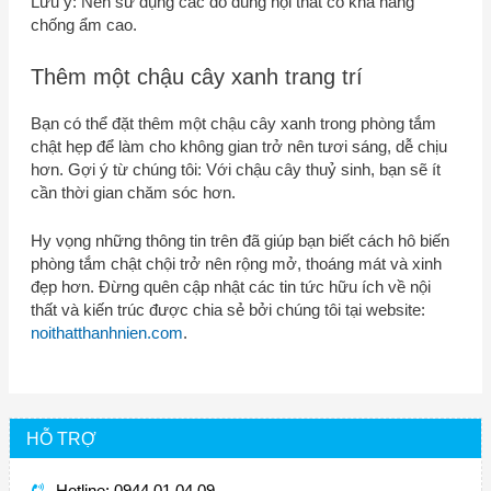
Lưu ý: Nên sử dụng các đồ dùng nội thất có khả năng
chống ẩm cao.
Thêm một chậu cây xanh trang trí
Bạn có thể đặt thêm một chậu cây xanh trong phòng tắm
chật hẹp để làm cho không gian trở nên tươi sáng, dễ chịu
hơn. Gợi ý từ chúng tôi: Với chậu cây thuỷ sinh, bạn sẽ ít
cần thời gian chăm sóc hơn.
Hy vọng những thông tin trên đã giúp bạn biết cách hô biến
phòng tắm chật chội trở nên rộng mở, thoáng mát và xinh
đẹp hơn. Đừng quên cập nhật các tin tức hữu ích về nội
thất và kiến trúc được chia sẻ bởi chúng tôi tại website:
noithatthanhnien.com
.
HỖ TRỢ
Hotline: 0944 01 04 09