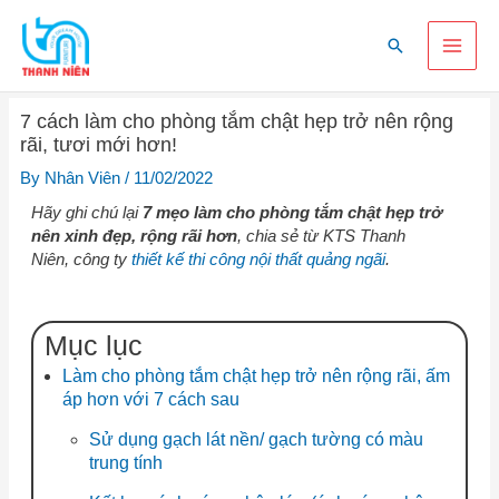
Skip
Main
to
Search
content
Men
7 cách làm cho phòng tắm chật hẹp trở nên rộng
rãi, tươi mới hơn!
By
Nhân Viên
/
11/02/2022
Hãy ghi chú lại
7 mẹo làm cho phòng tắm chật hẹp trở
nên xinh đẹp, rộng rãi hơn
, chia sẻ từ KTS Thanh
Niên, công ty
thiết kế thi công nội thất quảng ngãi
.
Mục lục
Làm cho phòng tắm chật hẹp trở nên rộng rãi, ấm
áp hơn với 7 cách sau
Sử dụng gạch lát nền/ gạch tường có màu
trung tính