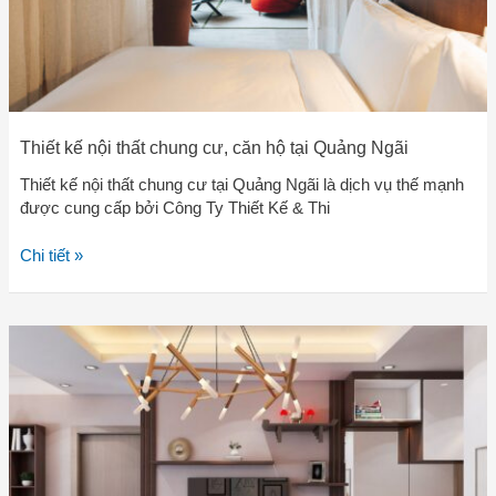
Quảng
Ngãi
Thiết kế nội thất chung cư, căn hộ tại Quảng Ngãi
Thiết kế nội thất chung cư tại Quảng Ngãi là dịch vụ thế mạnh
được cung cấp bởi Công Ty Thiết Kế & Thi
Chi tiết »
Thiết
kế
nội
thất
chung
cư
đẹp,