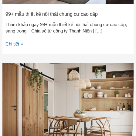
99+ mẫu thiết kế nội thất chung cư cao cấp
Tham khảo ngay 99+ mẫu thiết kế nội thất chung cư cao cấp,
sang trọng – Chia sẻ từ công ty Thanh Niên | […]
Chi tiết »
7
kinh
nghiệm
“để
đời”
khi
thuê
thiết
kế
nội
thất
chung