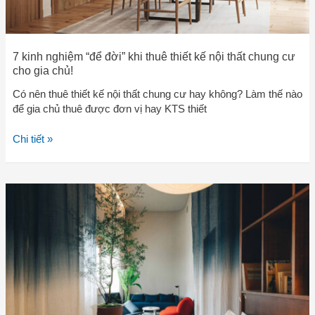
cư
cho
gia
7 kinh nghiệm “để đời” khi thuê thiết kế nội thất chung cư
chủ!
cho gia chủ!
Có nên thuê thiết kế nội thất chung cư hay không? Làm thế nào
để gia chủ thuê được đơn vị hay KTS thiết
Chi tiết »
Thiết
kế
nội
thất
chung
cư,
căn
hộ
tại