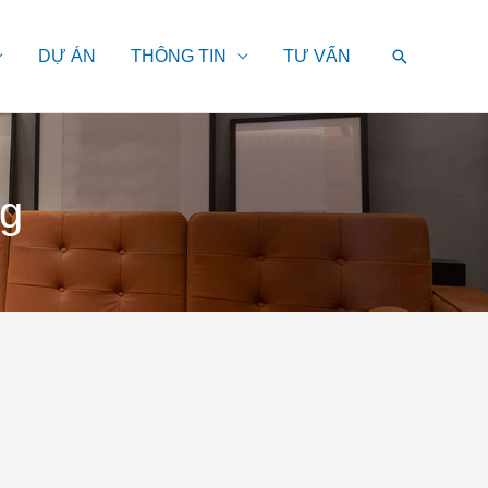
Search
DỰ ÁN
THÔNG TIN
TƯ VẤN
ng