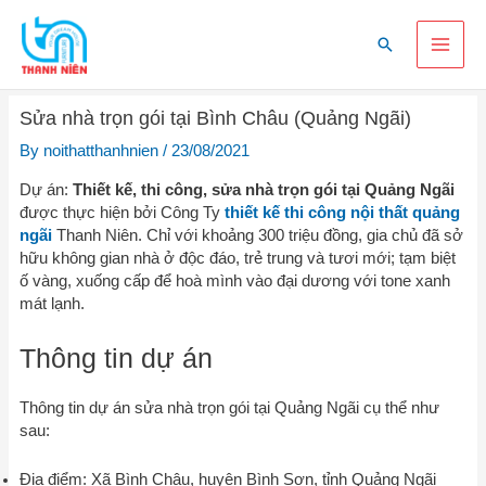
Skip
Main
to
Search
content
Men
Sửa nhà trọn gói tại Bình Châu (Quảng Ngãi)
By
noithatthanhnien
/
23/08/2021
Dự án:
Thiết kế, thi công, sửa nhà trọn gói tại Quảng Ngãi
được thực hiện bởi Công Ty
thiết kế thi công nội thất quảng
ngãi
Thanh Niên. Chỉ với khoảng 300 triệu đồng, gia chủ đã sở
hữu không gian nhà ở độc đáo, trẻ trung và tươi mới; tạm biệt
ố vàng, xuống cấp để hoà mình vào đại dương với tone xanh
mát lạnh.
Thông tin dự án
Thông tin dự án sửa nhà trọn gói tại Quảng Ngãi cụ thể như
sau:
Địa điểm: Xã Bình Châu, huyện Bình Sơn, tỉnh Quảng Ngãi