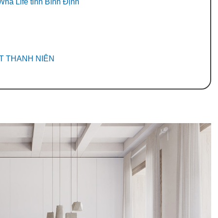
Wha Life tỉnh Bình Định
ẤT THANH NIÊN