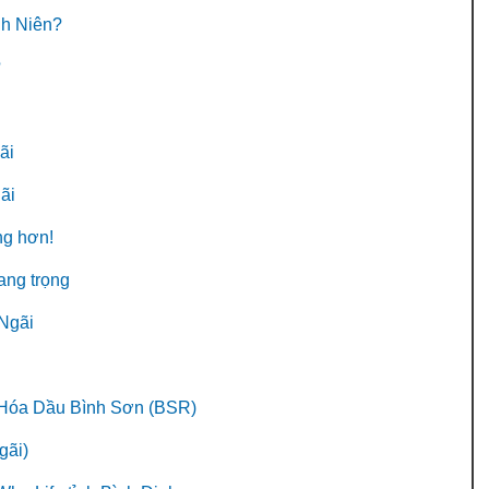
anh Niên?
?
ãi
ãi
ng hơn!
ang trọng
 Ngãi
c Hóa Dầu Bình Sơn (BSR)
gãi)