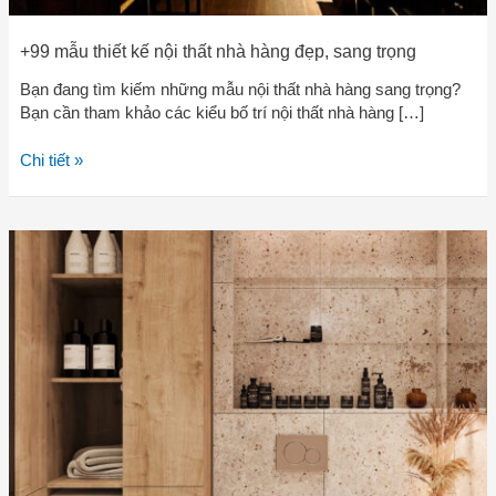
+99 mẫu thiết kế nội thất nhà hàng đẹp, sang trọng
Bạn đang tìm kiếm những mẫu nội thất nhà hàng sang trọng?
Bạn cần tham khảo các kiểu bố trí nội thất nhà hàng […]
Chi tiết »
+99
mẫu
thiết
kế
nội
thất
phòng
tắm
đơn
giản,
tinh
tế,