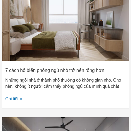
phòng
ngủ
nhỏ
trở
nên
rộng
hơn!
7 cách hô biến phòng ngủ nhỏ trở nên rộng hơn!
Những ngôi nhà ở thành phố thường có không gian nhỏ. Cho
nên, không ít người cảm thấy phòng ngủ của mình quá chật
Chi tiết »
5
cách