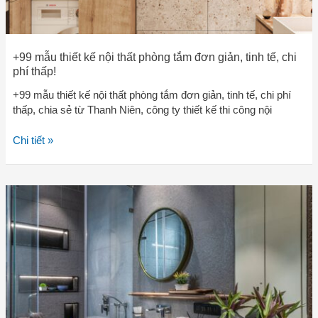
chi
phí
thấp!
+99 mẫu thiết kế nội thất phòng tắm đơn giản, tinh tế, chi
phí thấp!
+99 mẫu thiết kế nội thất phòng tắm đơn giản, tinh tế, chi phí
thấp, chia sẻ từ Thanh Niên, công ty thiết kế thi công nội
Chi tiết »
+99
mẫu
thiết
kế
nội
thất
phòng
tắm
nhỏ