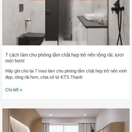
chật
hẹp
trở
nên
rộng
rãi,
tươi
mới
hơn!
7 cách làm cho phòng tắm chật hẹp trở nên rộng rãi, tươi
mới hơn!
Hãy ghi chú lại 7 mẹo làm cho phòng tắm chật hẹp trở nên xinh
đẹp, rộng rãi hơn, chia sẻ từ KTS Thanh
Chi tiết »
7
cách
hô
biến