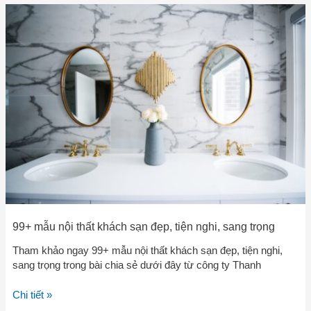
99+
mẫu
nội
thất
khách
sạn
đẹp,
tiện
nghi,
sang
trọng
99+ mẫu nội thất khách sạn đẹp, tiện nghi, sang trọng
Tham khảo ngay 99+ mẫu nội thất khách sạn đẹp, tiện nghi,
sang trọng trong bài chia sẻ dưới đây từ công ty Thanh
Chi tiết »