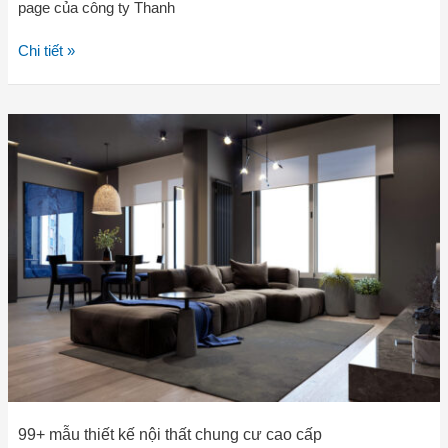
page của công ty Thanh
Chi tiết »
99+
mẫu
thiết
kế
nội
thất
chung
cư
cao
cấp
99+ mẫu thiết kế nội thất chung cư cao cấp