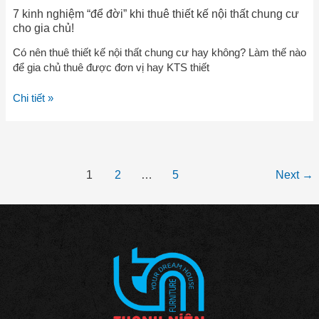
gia
7 kinh nghiệm “để đời” khi thuê thiết kế nội thất chung cư
chủ!
cho gia chủ!
Có nên thuê thiết kế nội thất chung cư hay không? Làm thế nào
để gia chủ thuê được đơn vị hay KTS thiết
Chi tiết »
1
2
…
5
Next
→