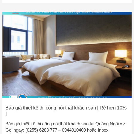
Báo
giá
thiết
kế
thi
công
nội
thất
khách
sạn
[
Rẻ
hơn
10%
]
Báo giá thiết kế thi công nội thất khách sạn [ Rẻ hơn 10%
]
Báo giá thiết kế thi công nội thất khách sạn tại Quảng Ngãi =>
Gọi ngay: (0255) 6283 777 – 0944010409 hoặc Inbox