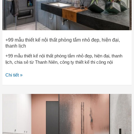
đẹp,
hiện
đại,
thanh
lịch
+99 mẫu thiết kế nội thất phòng tắm nhỏ đẹp, hiện đại,
thanh lịch
+99 mẫu thiết kế nội thất phòng tắm nhỏ đẹp, hiện đại, thanh
lịch, chia sẻ từ Thanh Niên, công ty thiết kế thi công nội
Chi tiết »
7
cách
làm
cho
phòng
tắm