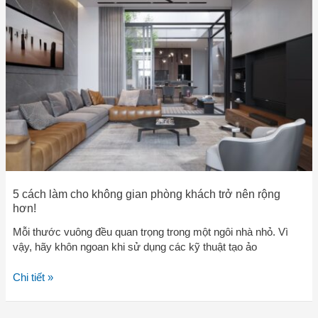
làm
cho
không
gian
phòng
khách
trở
nên
rộng
hơn!
5 cách làm cho không gian phòng khách trở nên rộng
hơn!
Mỗi thước vuông đều quan trọng trong một ngôi nhà nhỏ. Vì
vậy, hãy khôn ngoan khi sử dụng các kỹ thuật tạo ảo
Chi tiết »