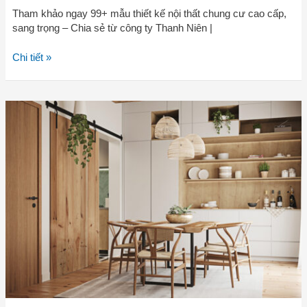
Tham khảo ngay 99+ mẫu thiết kế nội thất chung cư cao cấp,
sang trọng – Chia sẻ từ công ty Thanh Niên |
Chi tiết »
7
kinh
nghiệm
“để
đời”
khi
thuê
thiết
kế
nội
thất
chung
cư
cho