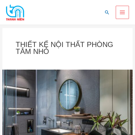
Skip
Main
to
Search
content
Men
THIẾT KẾ NỘI THẤT PHÒNG
TẮM NHỎ
+99
mẫu
thiết
kế
nội
thất
phòng
tắm
nhỏ
đẹp,