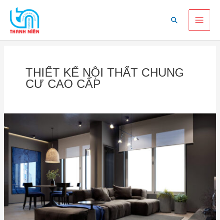
Skip
Main
to
Search
content
Men
THIẾT KẾ NỘI THẤT CHUNG
CƯ CAO CẤP
99+
mẫu
thiết
kế
nội
thất
chung
cư
cao
cấp