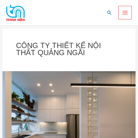
Skip
Main
to
Search
content
Men
CÔNG TY THIẾT KẾ NỘI
THẤT QUẢNG NGÃI
Công
ty
thiết
kế
nội
thất
uy
tín
tại
Quảng